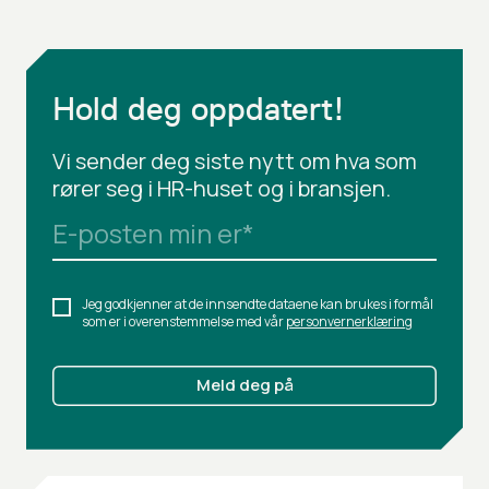
Hold deg oppdatert!
Vi sender deg siste nytt om hva som
rører seg i HR-huset og i bransjen.
E-posten min er
*
Jeg godkjenner at de innsendte dataene kan brukes i formål
som er i overenstemmelse med vår
personvernerklæring
Meld deg på