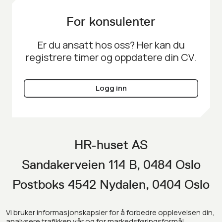
For konsulenter
Er du ansatt hos oss? Her kan du
registrere timer og oppdatere din CV.
Logg inn
HR-huset AS
Sandakerveien 114 B, 0484 Oslo
Postboks 4542 Nydalen, 0404 Oslo
Vi bruker informasjonskapsler for å forbedre opplevelsen din,
analysere trafikken vår og for markedsføringsformål.