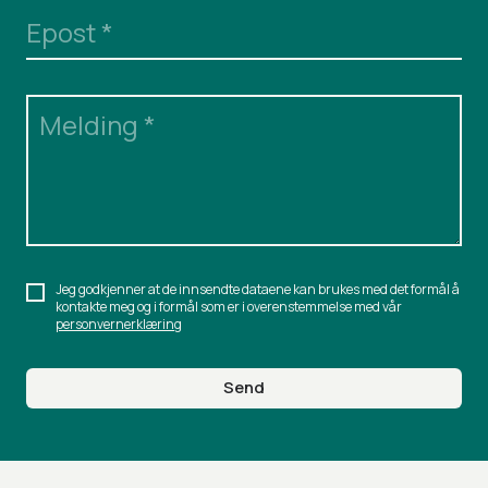
Epost
*
Melding
*
Jeg godkjenner at de innsendte dataene kan brukes med det formål å
kontakte meg og i formål som er i overenstemmelse med vår
personvernerklæring
Send