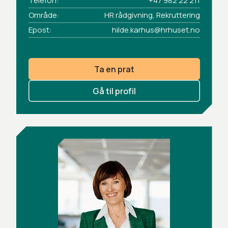
Telefon:
+47 982 22 211
Område:
HR rådgivning, Rekruttering
Epost:
hilde.karhus@hrhuset.no
Ta en prat
Gå til profil