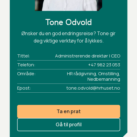
Tone Odvold
Ønsker du en god endringsreise? Tone gir
deg viktige verktøy for å lykkes.
Tittel:
Administrerende direktør | CEO
Telefon:
+47 982 23 053
Område:
HR rådgivning, Omstilling,
Nedbemanning
Epost:
tone.odvold@hrhuset.no
Ta en prat
Gå til profil