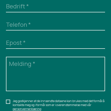
Bedrift
*
Telefon
*
Epost
*
Melding
*
Jeg godkjenner at de innsendte dataene kan brukes med det formål å
kontakte meg og i formål som er i overenstemmelse med vår
personvernerklæring