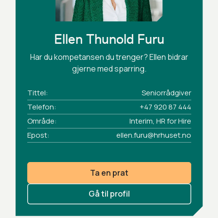
Ellen Thunold Furu
Har du kompetansen du trenger? Ellen bidrar
gjerne med sparring.
Tittel:
Seniorrådgiver
Telefon:
+47 920 87 444
Område:
Interim, HR for Hire
Epost:
ellen.furu@hrhuset.no
Ta en prat
Gå til profil