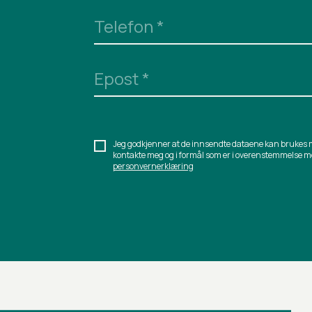
Telefon
*
Epost
*
Jeg godkjenner at de innsendte dataene kan brukes 
kontakte meg og i formål som er i overenstemmelse m
personvernerklæring