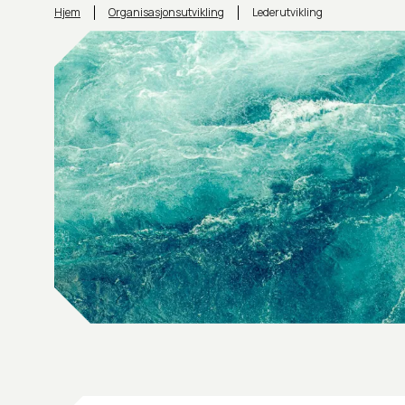
Hjem
Organisasjonsutvikling
Lederutvikling