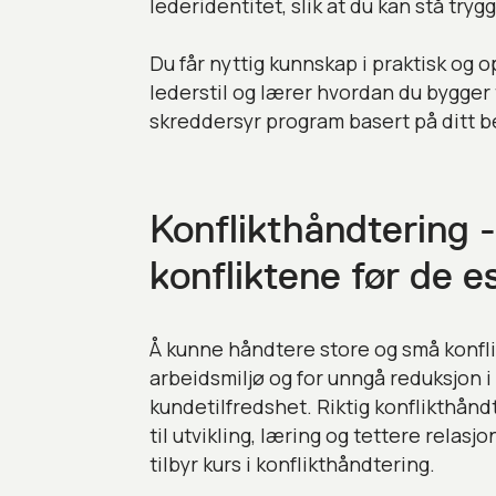
lederidentitet, slik at du kan stå tryg
Du får nyttig kunnskap i praktisk og o
lederstil og lærer hvordan du bygger ti
skreddersyr program basert på ditt b
Konflikthåndtering 
konfliktene før de e
Å kunne håndtere store og små konflikt
arbeidsmiljø og for unngå reduksjon i
kundetilfredshet. Riktig konflikthånd
til utvikling, læring og tettere relasjo
tilbyr kurs i konflikthåndtering.