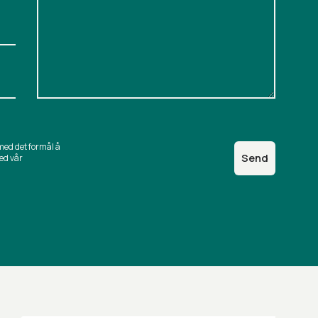
med det formål å
Send
ed vår