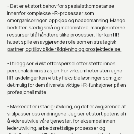
- Det er et stort behov for spesialistkompetanse
innenfor komplekse HR-prosesser som
omorganiseringer, oppkjøp og nedbemanning. Mange
bedrifter, særlig små og mellomstore, mangler interne
ressurser til å håndtere slike prosesser. Her kan HR-
huset spille en avgjørende rolle som
en strategisk
partner, og tilby både rådgivning og prosjektledelse.
- I tillegg ser vi økt etterspørsel etter støtte innen
personaladministrasjon. For virksomheter uten egne
HR-avdelinger kan vi tilby fleksible løsninger som gjør
det mulig for dem å ivareta viktige HR-funksjoner på en
profesjonell måte.
- Markedet er i stadig utvikling, og det er avgjørende at
vi tilpasser oss endringene. Jeg ser et stort potensial i
å videreutvikle våre tjenester, for eksempel innen
lederutvikling, arbeidsrettslige prosesser og