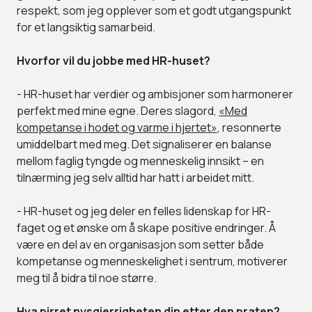
respekt, som jeg opplever som et godt utgangspunkt
for et langsiktig samarbeid.
Hvorfor vil du jobbe med HR-huset?
- HR-huset har verdier og ambisjoner som harmonerer
perfekt med mine egne. Deres slagord,
«Med
kompetanse i hodet og varme i hjertet»
, resonnerte
umiddelbart med meg. Det signaliserer en balanse
mellom faglig tyngde og menneskelig innsikt – en
tilnærming jeg selv alltid har hatt i arbeidet mitt.
- HR-huset og jeg deler en felles lidenskap for HR-
faget og et ønske om å skape positive endringer. Å
være en del av en organisasjon som setter både
kompetanse og menneskelighet i sentrum, motiverer
meg til å bidra til noe større.
Hva pirret nysgjerrigheten din etter den praten?