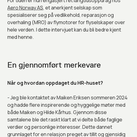
For tiden er hun engasjert i et langtidsoppdrag hos
Aero Norway AS
, et anerkjent selskap som
spesialiserer seg på vedlikehold, reparasjon og
overhaling (MRO) av flymotorer for flyselskaper over
hele verden. I dette intervjuet kan du bli bedre kjent
med henne.
En gjennomført merkevare
Når og hvordan oppdaget du HR-huset?
- Jeg ble kontaktet av Maiken Eriksen sommeren 2024
og hadde flere inspirerende og hyggelige møter med
både Maiken og Hilde Kårhus. Gjennom disse
samtalene ble det raskt klart at vi delte både faglige
verdier og personlige interesser. Dette dannet
grunnlaget for en relasjon preget av tillit og gjensidig