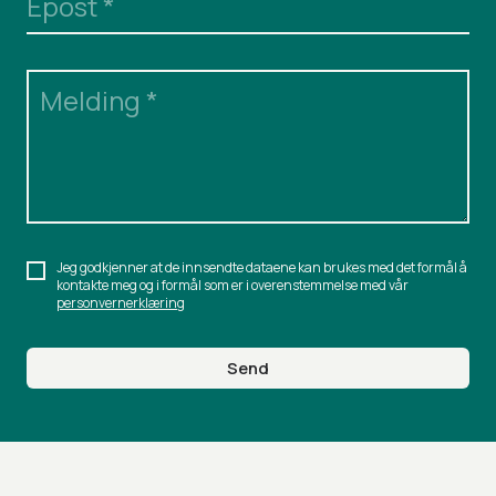
Epost
*
Melding
*
Jeg godkjenner at de innsendte dataene kan brukes med det formål å
kontakte meg og i formål som er i overenstemmelse med vår
personvernerklæring
Send