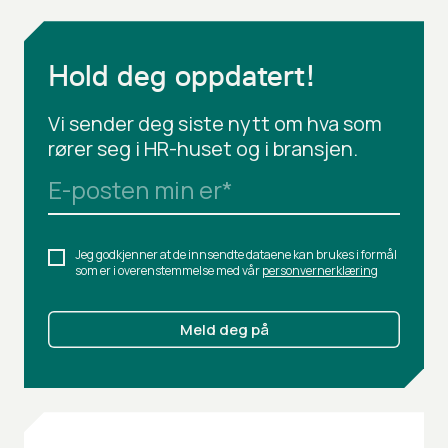
Hold deg oppdatert!
Vi sender deg siste nytt om hva som
rører seg i HR-huset og i bransjen.
E-posten min er
*
Jeg godkjenner at de innsendte dataene kan brukes i formål
som er i overenstemmelse med vår
personvernerklæring
Meld deg på